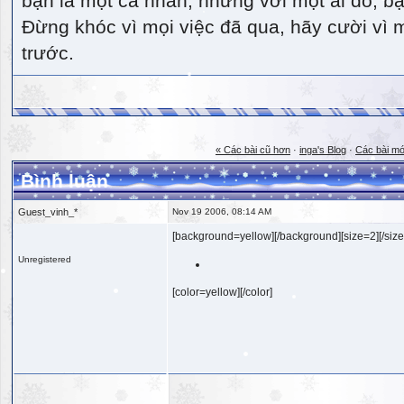
bạn là một cá nhân, nhưng với một ai đó, bạn
Đừng khóc vì mọi việc đã qua, hãy cười vì 
trước.
« Các bài cũ hơn
·
inga's Blog
·
Các bài mớ
Bình luận
Guest_vinh_*
Nov 19 2006, 08:14 AM
[background=yellow][/background][size=2][/size
Unregistered
[color=yellow][/color]