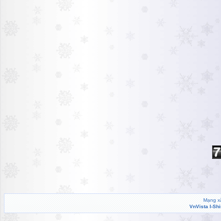
Mạng xã
VnVista I-Sh