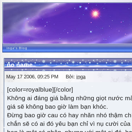
inga's Blog
no name
May 17 2006, 09:25 PM Bởi:
inga
[color=royalblue][/color]
Không ai đáng giá bằng những giọt nước m
giá sẽ không bao giờ làm bạn khóc.
Đừng bao giờ cau có hay nhăn nhó thậm ch
chắn sẽ có ai đó yêu bạn chỉ vì nụ cười của 