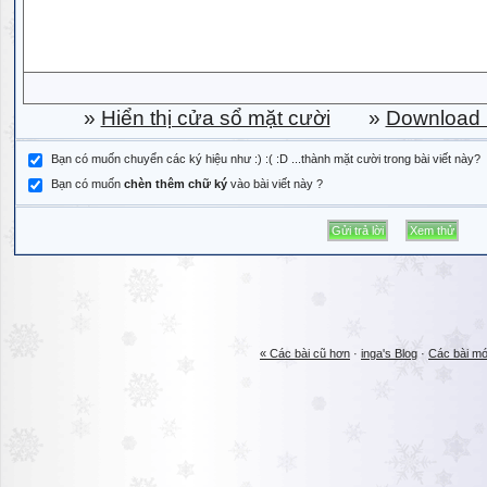
»
Hiển thị cửa sổ mặt cười
»
Download b
Bạn có muốn chuyển các ký hiệu như :) :( :D ...thành mặt cười trong bài viết này?
Bạn có muốn
chèn thêm chữ ký
vào bài viết này ?
« Các bài cũ hơn
·
inga's Blog
·
Các bài mớ