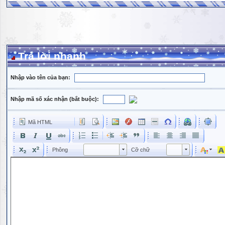
Trả lời nhanh
Nhập vào tên của bạn:
Nhập mã số xác nhận (bắt buộc):
Mã HTML
Phông
Kích cỡ phông
Phông
Cỡ chữ
Phông
Cỡ chữ