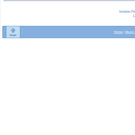
Invision P
L
Home
|
Mạng x