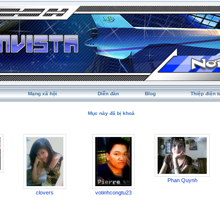
Mạng xã hội
Diễn đàn
Blog
Thiệp điện t
Mục này đã bị khoá
Phan Quynh
clovers
votinhcongtu23