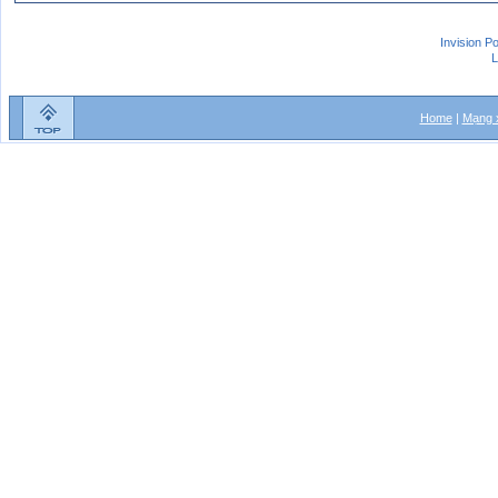
Invision P
L
Home
|
Mạng x