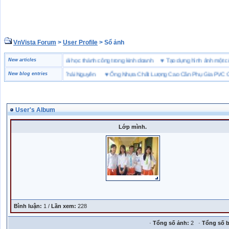
VnVista Forum
>
User Profile
> Sổ ảnh
đặc biệt” của Microsoft
New articles
♥
4 bài học thành công trong kinh doanh
♥
Tạo dựng hình ảnh m
trường giày bảo hộ tại Thái Nguyên
New blog entries
♥
Ống Nhựa Chất Lượng Cao Cần Phụ Gia PVC Gì?
User's Album
Lớp mình.
Bình luận:
1 /
Lần xem:
228
·
Tổng số ảnh:
2 ·
Tổng số b