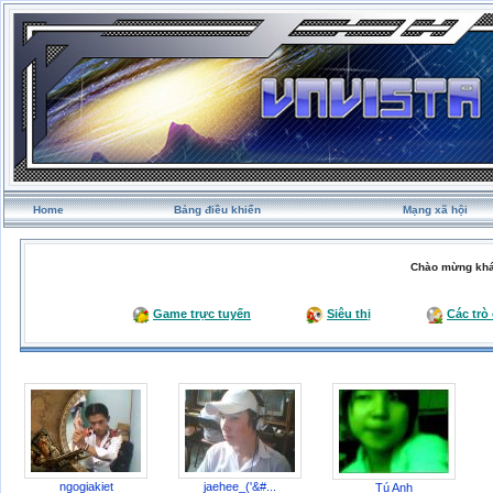
Home
Bảng điều khiển
Mạng xã hội
Chào mừng khá
Game trực tuyến
Siêu thị
Các trò
ngogiakiet
jaehee_('&#...
Tú Anh