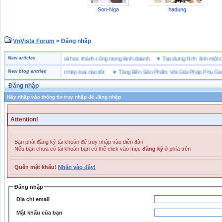
Son-Nga
hadung
VnVista Forum
> Đăng nhập
đặc biệt” của Microsoft
New articles
♥
4 bài học thành công trong kinh doanh
♥
Tạo dựng hình ảnh m
bảo hộ lót Kevlar và lót thép loại nào tốt
New blog entries
♥
Tăng Bền Sản Phẩm Với Giải Pháp Phụ Gia Nh
Đăng nhập
Hãy nhập vào thông tin truy nhập để đăng nhập
Attention!
Bạn phải đăng ký tài khoản để truy nhập vào diễn đàn.
Nếu bạn chưa có tài khoản bạn có thể click vào mục
đăng ký
ở phía trên !
Quên mật khẩu!
Nhấn vào đây!
Đăng nhập
Địa chỉ email
Mật khẩu của bạn