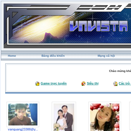
Home
Bảng điều khiển
Mạng xã hội
Chào mừng khá
Game trực tuyến
Siêu thị
Các trò
vanquang23388@y...