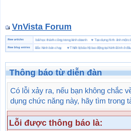
VnVista Forum
đặc biệt” của Microsoft
New articles
♥
4 bài học thành công trong kinh doanh
♥
Tạo dựng hình ảnh mộ
hiệu giày bảo hộ tại Bắc Ninh bán chạy
New blog entries
♥
Thiết bị bảo hộ lao động tại Ninh Bình ở đâu
Thông báo từ diễn đàn
Có lỗi xảy ra, nếu bạn không chắc 
dụng chức năng này, hãy tìm trong tài
Lỗi được thông báo là: