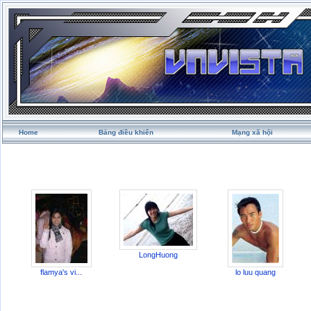
Home
Bảng điều khiển
Mạng xã hội
LongHuong
flamya's vi...
lo luu quang