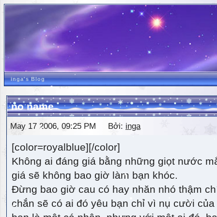
inga's Blog
no name
May 17 2006, 09:25 PM Bởi:
inga
[color=royalblue][/color]
Không ai đáng giá bằng những giọt nước m
giá sẽ không bao giờ làm bạn khóc.
Đừng bao giờ cau có hay nhăn nhó thậm ch
chắn sẽ có ai đó yêu bạn chỉ vì nụ cười của 