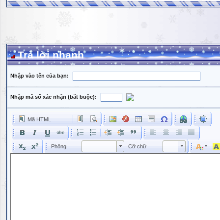
Trả lời nhanh
Nhập vào tên của bạn:
Nhập mã số xác nhận (bắt buộc):
Mã HTML
Phông
Kích cỡ phông
Phông
Cỡ chữ
Phông
Cỡ chữ