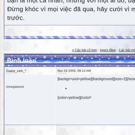
bạn là một cá nhân, nhưng với một ai đó, bạn
Đừng khóc vì mọi việc đã qua, hãy cười vì 
trước.
« Các bài cũ hơn
·
inga's Blog
·
Các bài mớ
Bình luận
Guest_vinh_*
Nov 19 2006, 08:14 AM
[background=yellow][/background][size=2][/size
Unregistered
[color=yellow][/color]