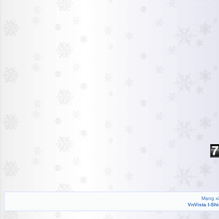
Mạng xã
VnVista I-Sh