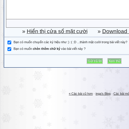
»
Hiển thị cửa sổ mặt cười
»
Download b
Bạn có muốn chuyển các ký hiệu như :) :( :D ...thành mặt cười trong bài viết này?
Bạn có muốn
chèn thêm chữ ký
vào bài viết này ?
« Các bài cũ hơn
·
inga's Blog
·
Các bài mớ