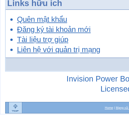
Links hữu ích
Quên mật khẩu
Đăng ký tài khoản mới
Tài liệu trợ giúp
Liên hệ với quản trị mạng
Invision Power Bo
License
Home
|
Mạng xã 