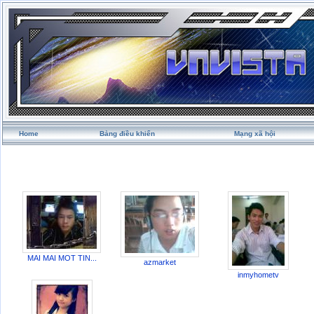
Home
Bảng điều khiển
Mạng xã hội
MAI MAI MOT TIN...
azmarket
inmyhometv