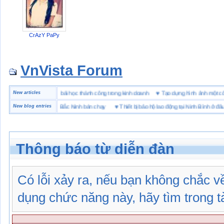
CrAzY PaPy
VnVista Forum
đặc biệt” của Microsoft
New articles
♥
4 bài học thành công trong kinh doanh
♥
Tạo dựng hình ảnh mộ
hiệu giày bảo hộ tại Bắc Ninh bán chạy
New blog entries
♥
Thiết bị bảo hộ lao động tại Ninh Bình ở đâu
Thông báo từ diễn đàn
Có lỗi xảy ra, nếu bạn không chắc 
dụng chức năng này, hãy tìm trong tài