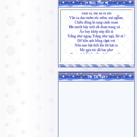
(♥ Góc Thơ ♥)
Tik Tik Tak