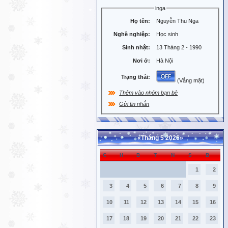
inga
Họ tên:
Nguyễn Thu Nga
Nghề nghiệp:
Học sinh
Sinh nhật:
13 Tháng 2 - 1990
Nơi ở:
Hà Nội
Trạng thái:
(Vắng mặt)
Thêm vào nhóm bạn bè
Gửi tin nhắn
«
Tháng 5 2026
»
C
H
B
T
N
S
B
1
2
3
4
5
6
7
8
9
10
11
12
13
14
15
16
17
18
19
20
21
22
23