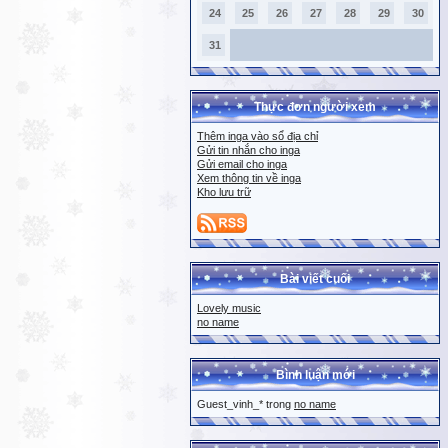
24
25
26
27
28
29
30
31
Thực đơn người xem
Thêm inga vào sổ địa chỉ
Gửi tin nhắn cho inga
Gửi email cho inga
Xem thông tin về inga
Kho lưu trữ
Bài viết cuối
Lovely music
no name
Bình luận mới
Guest_vinh_* trong
no name