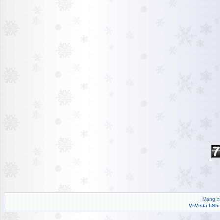
Mạng xã
VnVista I-Sh