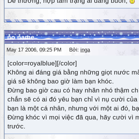
Dễ thương, hợp tâm trạng ai đang buồn,
no name
May 17 2006, 09:25 PM Bởi:
inga
[color=royalblue][/color]
Không ai đáng giá bằng những giọt nước m
giá sẽ không bao giờ làm bạn khóc.
Đừng bao giờ cau có hay nhăn nhó thậm ch
chắn sẽ có ai đó yêu bạn chỉ vì nụ cười của 
bạn là một cá nhân, nhưng với một ai đó, bạn
Đừng khóc vì mọi việc đã qua, hãy cười vì 
trước.