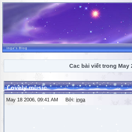
inga's Blog
Các bài viết trong May
Lovely music
May 18 2006, 09:41 AM Bởi:
inga