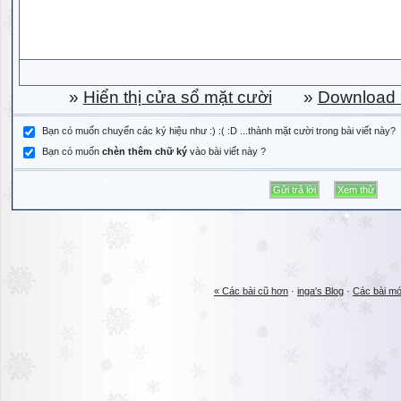
»
Hiển thị cửa sổ mặt cười
»
Download b
Bạn có muốn chuyển các ký hiệu như :) :( :D ...thành mặt cười trong bài viết này?
Bạn có muốn
chèn thêm chữ ký
vào bài viết này ?
« Các bài cũ hơn
·
inga's Blog
·
Các bài mớ