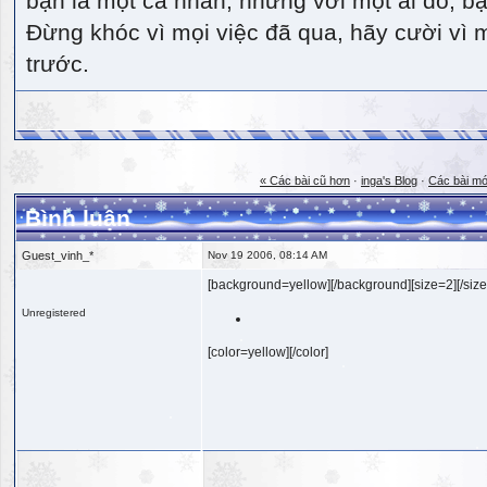
bạn là một cá nhân, nhưng với một ai đó, bạn
Đừng khóc vì mọi việc đã qua, hãy cười vì 
trước.
« Các bài cũ hơn
·
inga's Blog
·
Các bài mớ
Bình luận
Guest_vinh_*
Nov 19 2006, 08:14 AM
[background=yellow][/background][size=2][/size
Unregistered
[color=yellow][/color]