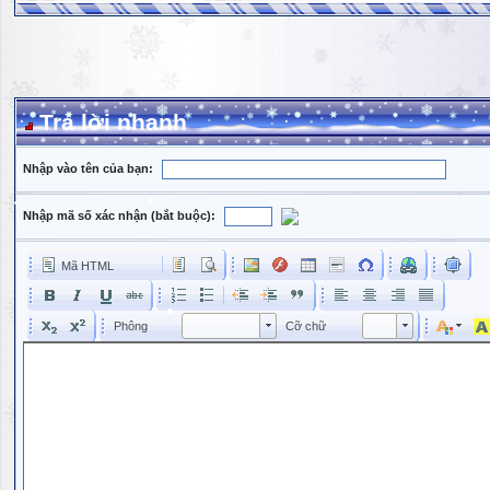
Trả lời nhanh
Nhập vào tên của bạn:
Nhập mã số xác nhận (bắt buộc):
Mã HTML
Phông
Kích cỡ phông
Phông
Cỡ chữ
Phông
Cỡ chữ