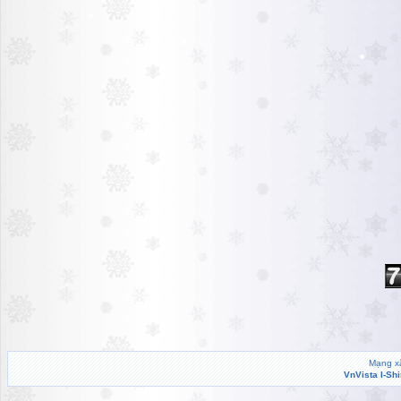
Mạng xã
VnVista I-Sh