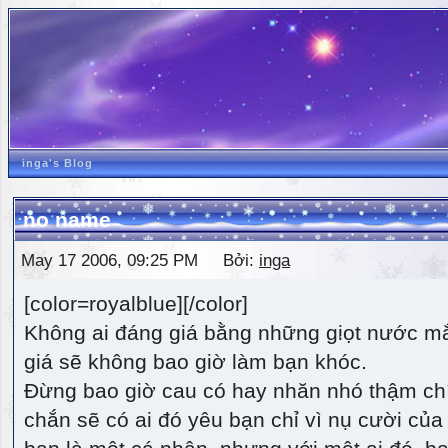
inga's Blog
no name
May 17 2006, 09:25 PM Bởi:
inga
[color=royalblue][/color]
Không ai đáng giá bằng những giọt nước m
giá sẽ không bao giờ làm bạn khóc.
Đừng bao giờ cau có hay nhăn nhó thậm ch
chắn sẽ có ai đó yêu bạn chỉ vì nụ cười của 