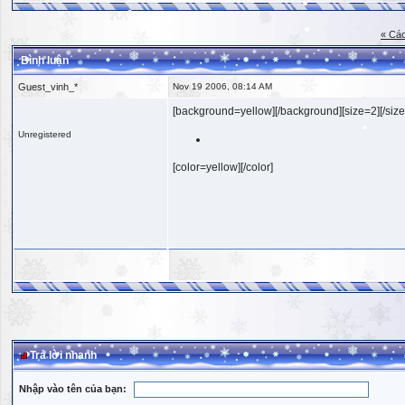
« Các
Bình luận
Guest_vinh_*
Nov 19 2006, 08:14 AM
[background=yellow][/background][size=2][/size
Unregistered
[color=yellow][/color]
Trả lời nhanh
Nhập vào tên của bạn: