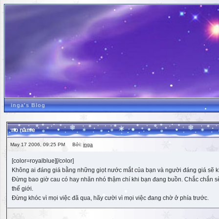
inga's Blog
no name
May 17 2006, 09:25 PM Bởi:
inga
[color=royalblue][/color]
Không ai đáng giá bằng những giọt nước mắt của bạn và người đáng giá sẽ k
Đừng bao giờ cau có hay nhăn nhó thậm chí khi bạn đang buồn. Chắc chắn sẽ có
thế giới.
Đừng khóc vì mọi việc đã qua, hãy cười vì mọi việc đang chờ ở phía trước.