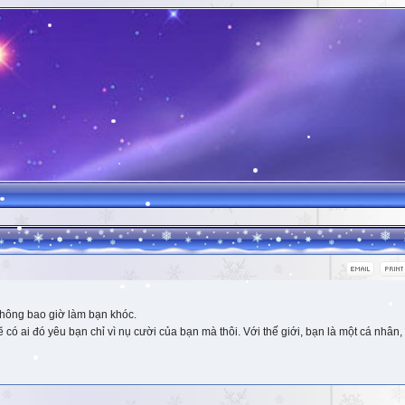
hông bao giờ làm bạn khóc.
 ai đó yêu bạn chỉ vì nụ cười của bạn mà thôi. Với thế giới, bạn là một cá nhân, 