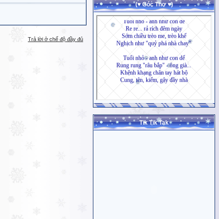
(♥ Góc Thơ ♥)
Trả lời ở chế độ đầy đủ
Tik Tik Tak