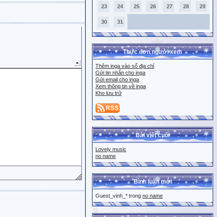
23
24
25
26
27
28
29
30
31
Thực đơn người xem
Thêm inga vào sổ địa chỉ
Gửi tin nhắn cho inga
Gửi email cho inga
Xem thông tin về inga
Kho lưu trữ
Bài viết cuối
Lovely music
no name
Bình luận mới
Guest_vinh_* trong
no name