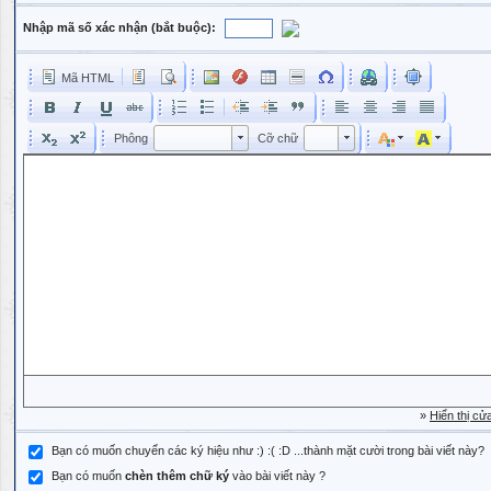
Nhập mã số xác nhận (bắt buộc):
Mã HTML
Phông
Kích cỡ phông
Phông
Cỡ chữ
Phông
Cỡ chữ
»
Hiển thị cử
Bạn có muốn chuyển các ký hiệu như :) :( :D ...thành mặt cười trong bài viết này?
Bạn có muốn
chèn thêm chữ ký
vào bài viết này ?