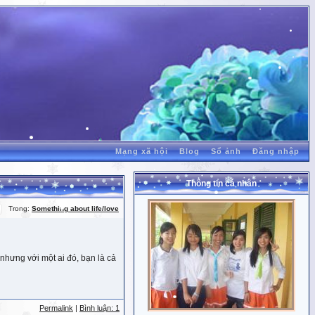
Mạng xã hội
Blog
Sổ ảnh
Đăng nhập
Thông tin cá nhân
Trong:
Something about life/love
nhưng với một ai đó, bạn là cả
Permalink
|
Bình luận: 1