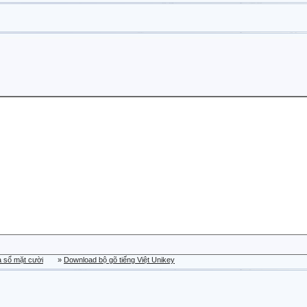
a sổ mặt cười
»
Download bộ gõ tiếng Việt Unikey