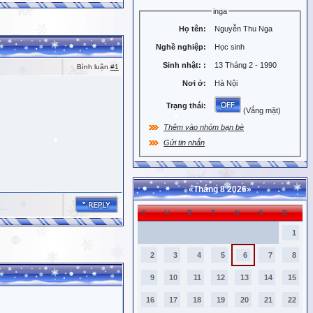
inga
Họ tên:
Nguyễn Thu Nga
Nghề nghiệp:
Học sinh
Sinh nhật:
:
13 Tháng 2 - 1990
Bình luận
#1
Nơi ở:
Hà Nội
Trạng thái:
(Vắng mặt)
Thêm vào nhóm bạn bè
Gửi tin nhắn
«
Tháng 8 2026
»
C
H
B
T
N
S
B
1
2
3
4
5
6
7
8
9
10
11
12
13
14
15
16
17
18
19
20
21
22