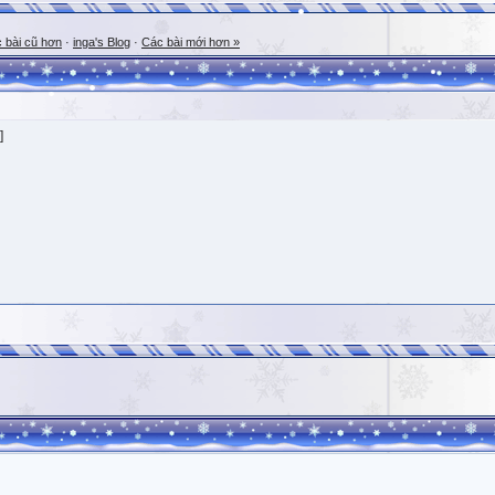
 bài cũ hơn
·
inga's Blog
·
Các bài mới hơn »
]