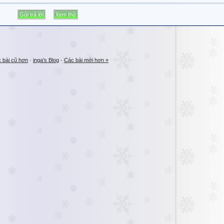
 bài cũ hơn
·
inga's Blog
·
Các bài mới hơn »