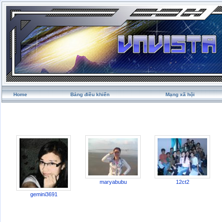
Home
Bảng điều khiển
Mạng xã hội
maryabubu
12ct2
gemini3691