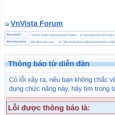
VnVista Forum
đặc biệt” của Microsoft
New articles
♥
4 bài học thành công trong kinh doanh
♥
Tạo dựng hình ảnh mộ
iệu giày bảo hộ tại Bắc Ninh bán chạy
New blog entries
♥
Thiết bị bảo hộ lao động tại Ninh Bình ở đâu
Thông báo từ diễn đàn
Có lỗi xảy ra, nếu bạn không chắc 
dụng chức năng này, hãy tìm trong tài
Lỗi được thông báo là: