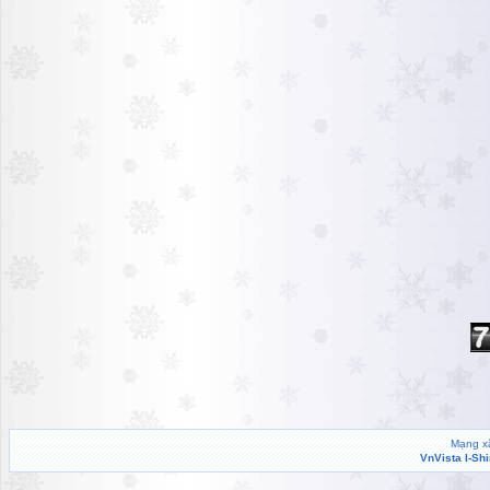
Mạng xã
VnVista I-Sh