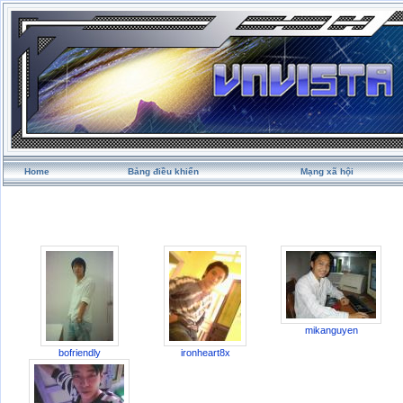
Home
Bảng điều khiển
Mạng xã hội
mikanguyen
bofriendly
ironheart8x