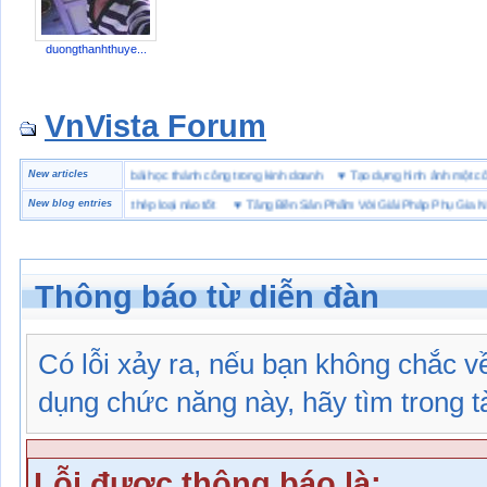
duongthanhthuye...
VnVista Forum
ặc biệt” của Microsoft
New articles
♥
4 bài học thành công trong kinh doanh
♥
Tạo dựng hình ảnh mộ
 hộ lót Kevlar và lót thép loại nào tốt
New blog entries
♥
Tăng Bền Sản Phẩm Với Giải Pháp Phụ Gia Nhựa
Thông báo từ diễn đàn
Có lỗi xảy ra, nếu bạn không chắc 
dụng chức năng này, hãy tìm trong tài
Lỗi được thông báo là: