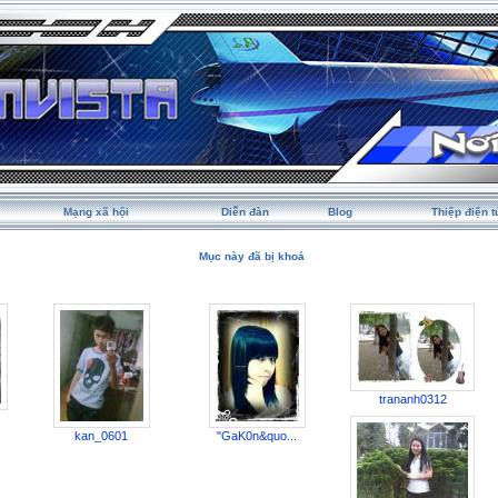
Mạng xã hội
Diễn đàn
Blog
Thiệp điện t
Mục này đã bị khoá
trananh0312
kan_0601
"GaK0n&quo...