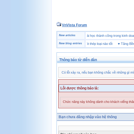
VnVista Forum
ẻ
♥
Một số câu hỏi phỏng vấn “đặc biệt” của Microsoft
New articles
♥
4 bài học thành công trong kin
♥
Giày bảo hộ lót Kevlar và lót thép loại nào tốt
New blog entries
♥
Tăng Bền Sản
Thông báo từ diễn đàn
Có lỗi xảy ra, nếu bạn không chắc về những gì mì
Lỗi được thông báo là:
Chức năng này không dành cho khách viếng th
Bạn chưa đăng nhập vào hệ thống