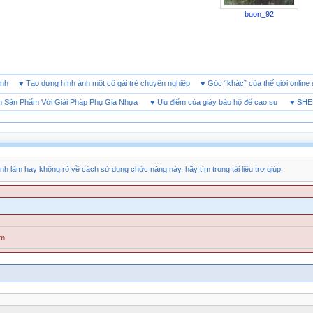
buon_92
h doanh
♥
Tạo dựng hình ảnh một cô gái trẻ chuyên nghiệp
♥
Góc “khác” của thế giới o
 Phẩm Với Giải Pháp Phụ Gia Nhựa
♥
Ưu điểm của giày bảo hộ đế cao su
♥
SHEET Tì
nh làm hay không rõ về cách sử dụng chức năng này, hãy tìm trong tài liệu trợ giúp.
ăm