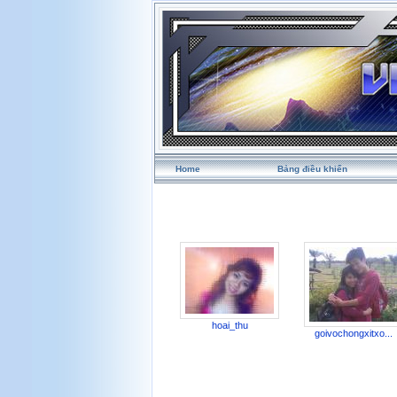
Home
Bảng điều khiển
hoai_thu
goivochongxitxo...