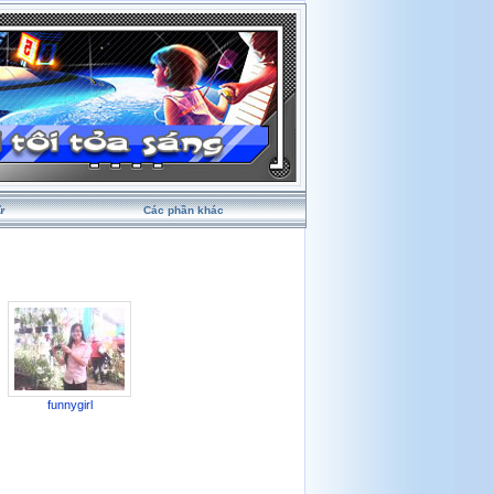
ử
Các phần khác
funnygirl