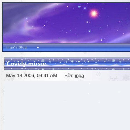
inga's Blog
Lovely music
May 18 2006, 09:41 AM Bởi:
inga