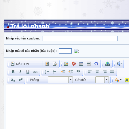
Trả lời nhanh
Nhập vào tên của bạn:
Nhập mã số xác nhận (bắt buộc):
Mã HTML
Phông
Kích cỡ phông
Phông
Cỡ chữ
Phông
Cỡ chữ