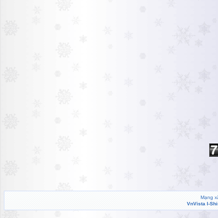
Mạng xã
VnVista I-Sh