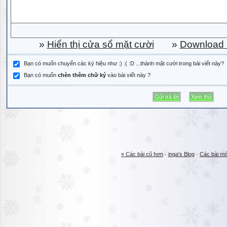
»
Hiển thị cửa sổ mặt cười
»
Download b
Bạn có muốn chuyển các ký hiệu như :) :( :D ...thành mặt cười trong bài viết này?
Bạn có muốn
chèn thêm chữ ký
vào bài viết này ?
« Các bài cũ hơn
·
inga's Blog
·
Các bài mớ