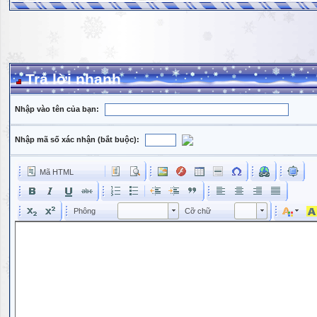
Trả lời nhanh
Nhập vào tên của bạn:
Nhập mã số xác nhận (bắt buộc):
Mã HTML
Phông
Kích cỡ phông
Phông
Cỡ chữ
Phông
Cỡ chữ