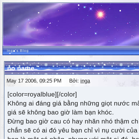
inga's Blog
no name
May 17 2006, 09:25 PM Bởi:
inga
[color=royalblue][/color]
Không ai đáng giá bằng những giọt nước m
giá sẽ không bao giờ làm bạn khóc.
Đừng bao giờ cau có hay nhăn nhó thậm ch
chắn sẽ có ai đó yêu bạn chỉ vì nụ cười của 