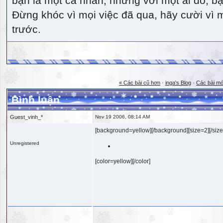
bạn là một cá nhân, nhưng với một ai đó, bạn
Đừng khóc vì mọi việc đã qua, hãy cười vì 
trước.
« Các bài cũ hơn
·
inga's Blog
·
Các bài mớ
Bình luận
Guest_vinh_*
Nov 19 2006, 08:14 AM
[background=yellow][/background][size=2][/size
Unregistered
[color=yellow][/color]