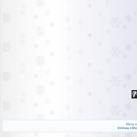
Mạng xã
VnVista I-Sh