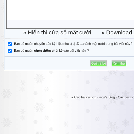
»
Hiển thị cửa sổ mặt cười
»
Download b
Bạn có muốn chuyển các ký hiệu như :) :( :D ...thành mặt cười trong bài viết này?
Bạn có muốn
chèn thêm chữ ký
vào bài viết này ?
« Các bài cũ hơn
·
inga's Blog
·
Các bài mớ