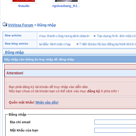
tinaudio
ngoisaobang_th1...
VnVista Forum
> Đăng nhập
ặc biệt” của Microsoft
New articles
♥
4 bài học thành công trong kinh doanh
♥
Tạo dựng hình ảnh một
ơng hiệu giày bảo hộ tại Bắc Ninh bán chạy
New blog entries
♥
Thiết bị bảo hộ lao động tại Ninh Bình ở đâ
Đăng nhập
Hãy nhập vào thông tin truy nhập để đăng nhập
Attention!
Bạn phải đăng ký tài khoản để truy nhập vào diễn đàn.
Nếu bạn chưa có tài khoản bạn có thể click vào mục
đăng ký
ở phía trên !
Quên mật khẩu!
Nhấn vào đây!
Đăng nhập
Địa chỉ email
Mật khẩu của bạn