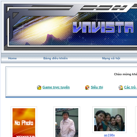
Home
Bảng điều khiển
Mạng xã hội
Chào mừng khá
Game trực tuyến
Siêu thị
Các trò
as198x