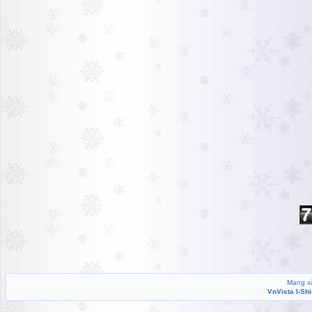
Mạng xã
VnVista I-Sh