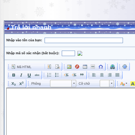
Trả lời nhanh
Nhập vào tên của bạn:
Nhập mã số xác nhận (bắt buộc):
Mã HTML
Phông
Kích cỡ phông
Phông
Cỡ chữ
Phông
Cỡ chữ