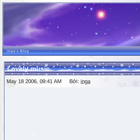
inga's Blog
Lovely music
May 18 2006, 09:41 AM Bởi:
inga