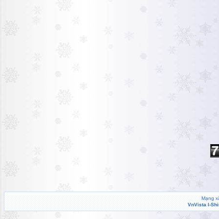
Mạng xã
VnVista I-Sh