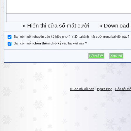
»
Hiển thị cửa sổ mặt cười
»
Download b
Bạn có muốn chuyển các ký hiệu như :) :( :D ...thành mặt cười trong bài viết này?
Bạn có muốn
chèn thêm chữ ký
vào bài viết này ?
« Các bài cũ hơn
·
inga's Blog
·
Các bài mớ