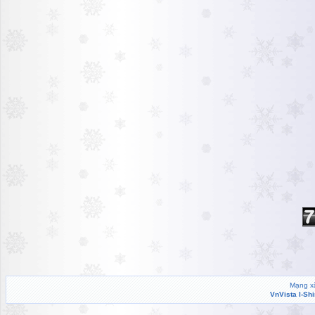
Mạng xã
VnVista I-Sh