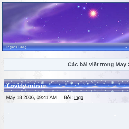
inga's Blog
Các bài viết trong May
Lovely music
May 18 2006, 09:41 AM Bởi:
inga