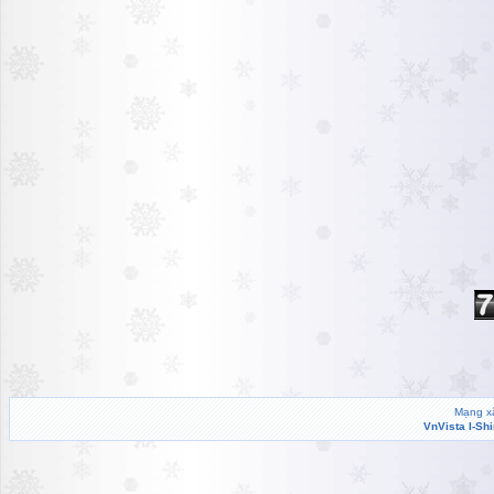
Mạng xã
VnVista I-Sh