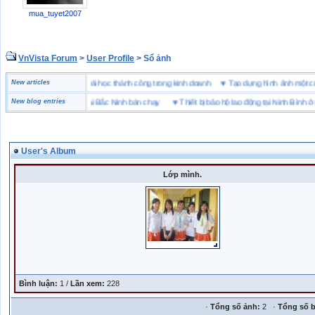
mua_tuyet2007
VnVista Forum
>
User Profile
> Sổ ảnh
đặc biệt” của Microsoft
New articles
♥
4 bài học thành công trong kinh doanh
♥
Tạo dựng hình ảnh m
ng hiệu giày bảo hộ tại Bắc Ninh bán chạy
New blog entries
♥
Thiết bị bảo hộ lao động tại Ninh Bình ở đâu
User's Album
Lớp mình.
Bình luận:
1 /
Lần xem:
228
·
Tổng số ảnh:
2 ·
Tổng số b