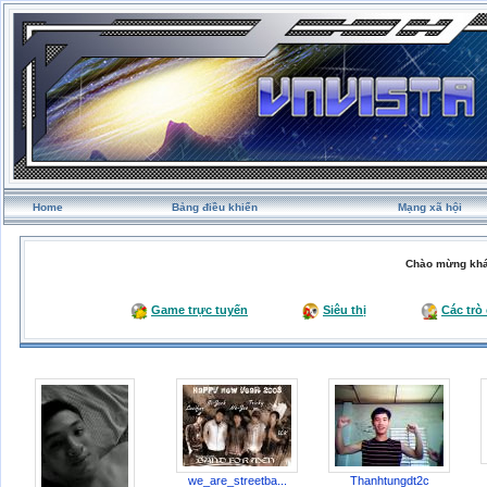
Home
Bảng điều khiển
Mạng xã hội
Chào mừng khá
Game trực tuyến
Siêu thị
Các trò
we_are_streetba...
Thanhtungdt2c