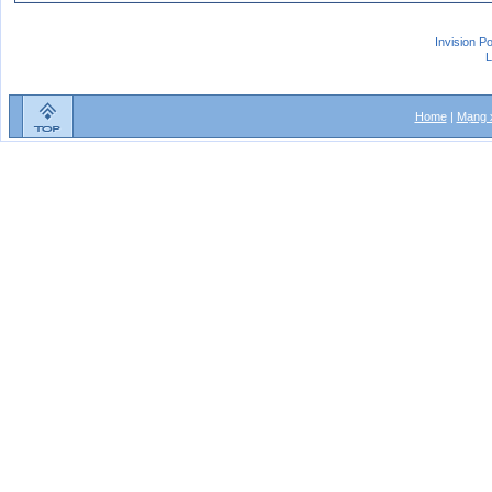
Invision P
L
Home
|
Mạng x