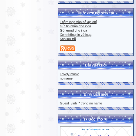
Thực đơn người xem
Thêm inga vào sổ địa chỉ
Gửi tin nhắn cho inga
Gửi email cho inga
Xem thông tin về inga
Kho lưu trữ
Bài viết cuối
Lovely music
no name
Bình luận mới
Guest_vinh_* trong
no name
(♥ Góc Thơ ♥)