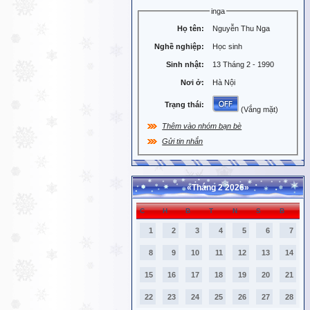
inga
Họ tên:
Nguyễn Thu Nga
Nghề nghiệp:
Học sinh
Sinh nhật:
13 Tháng 2 - 1990
Nơi ở:
Hà Nội
Trạng thái:
(Vắng mặt)
Thêm vào nhóm bạn bè
Gửi tin nhắn
«
Tháng 2 2026
»
C
H
B
T
N
S
B
1
2
3
4
5
6
7
8
9
10
11
12
13
14
15
16
17
18
19
20
21
22
23
24
25
26
27
28