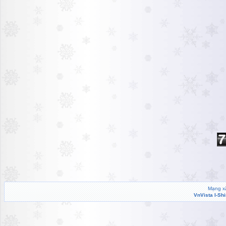
Mạng xã
VnVista I-Sh