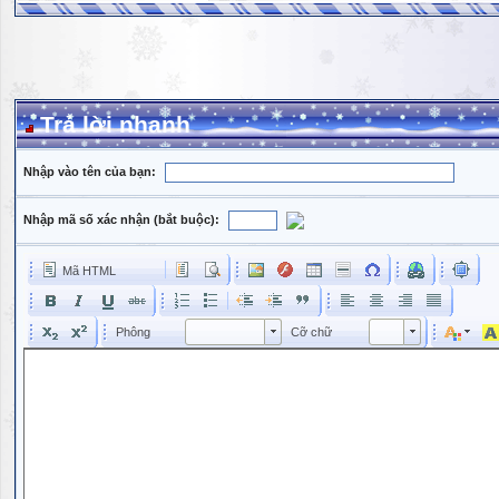
Trả lời nhanh
Nhập vào tên của bạn:
Nhập mã số xác nhận (bắt buộc):
Mã HTML
Phông
Kích cỡ phông
Phông
Cỡ chữ
Phông
Cỡ chữ