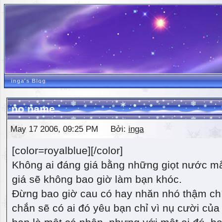
inga's Blog
no name
May 17 2006, 09:25 PM Bởi:
inga
[color=royalblue][/color]
Không ai đáng giá bằng những giọt nước m
giá sẽ không bao giờ làm bạn khóc.
Đừng bao giờ cau có hay nhăn nhó thậm ch
chắn sẽ có ai đó yêu bạn chỉ vì nụ cười của 