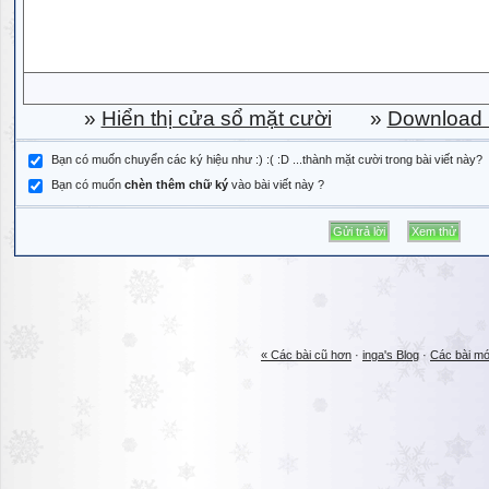
»
Hiển thị cửa sổ mặt cười
»
Download b
Bạn có muốn chuyển các ký hiệu như :) :( :D ...thành mặt cười trong bài viết này?
Bạn có muốn
chèn thêm chữ ký
vào bài viết này ?
« Các bài cũ hơn
·
inga's Blog
·
Các bài mớ