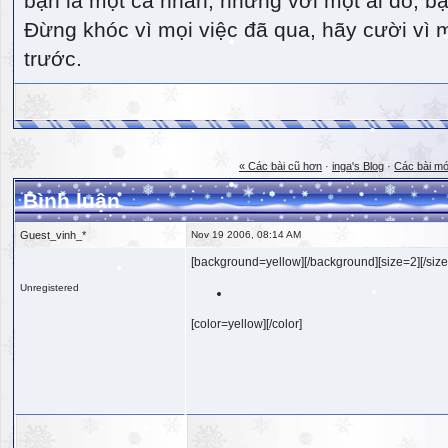
bạn là một cá nhân, nhưng với một ai đó, bạn
Đừng khóc vì mọi việc đã qua, hãy cười vì 
trước.
« Các bài cũ hơn
·
inga's Blog
·
Các bài mớ
Bình luận
Guest_vinh_*
Nov 19 2006, 08:14 AM
[background=yellow][/background][size=2][/size
Unregistered
[color=yellow][/color]