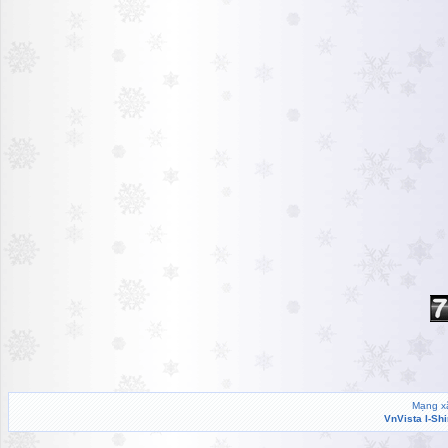
Mạng xã
VnVista I-Sh