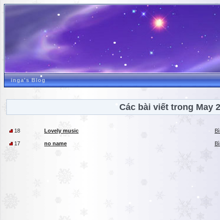
inga's Blog
Các bài viết trong May 
18
Lovely music
Bì
17
no name
Bì