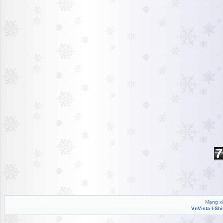
Mạng xã
VnVista I-Sh