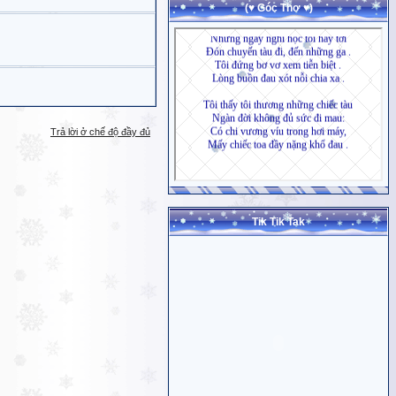
(♥ Góc Thơ ♥)
Trả lời ở chế độ đầy đủ
Tik Tik Tak