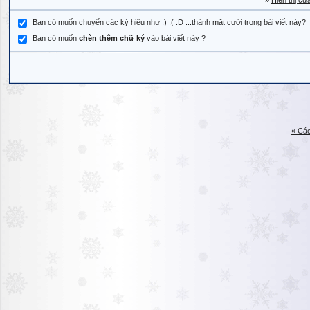
»
Hiển thị cử
Bạn có muốn chuyển các ký hiệu như :) :( :D ...thành mặt cười trong bài viết này?
Bạn có muốn
chèn thêm chữ ký
vào bài viết này ?
« Các