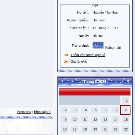
inga
Họ tên:
Nguyễn Thu Nga
Nghề nghiệp:
Học sinh
Sinh nhật:
:
13 Tháng 2 - 1990
Nơi ở:
Hà Nội
Trạng thái:
(Vắng mặt)
Thêm vào nhóm bạn bè
Gửi tin nhắn
«
Tháng 8 2026
»
C
H
B
T
N
S
B
1
2
3
4
5
6
7
8
Permalink
|
Bình luận: 0
9
10
11
12
13
14
15
16
17
18
19
20
21
22