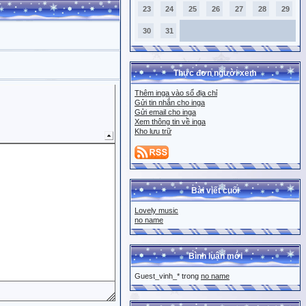
23
24
25
26
27
28
29
30
31
Thực đơn người xem
Thêm inga vào sổ địa chỉ
Gửi tin nhắn cho inga
Gửi email cho inga
Xem thông tin về inga
Kho lưu trữ
Bài viết cuối
Lovely music
no name
Bình luận mới
Guest_vinh_* trong
no name