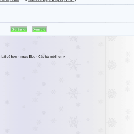
a sổ mặt cười
»
Download bộ gõ tiếng Việt Unikey
 bài cũ hơn
·
inga's Blog
·
Các bài mới hơn »