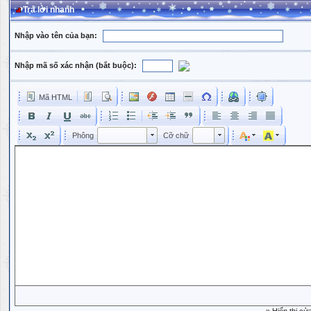
Trả lời nhanh
Nhập vào tên của bạn:
Nhập mã số xác nhận (bắt buộc):
Mã HTML
Phông
Kích cỡ phông
Phông
Cỡ chữ
Phông
Cỡ chữ