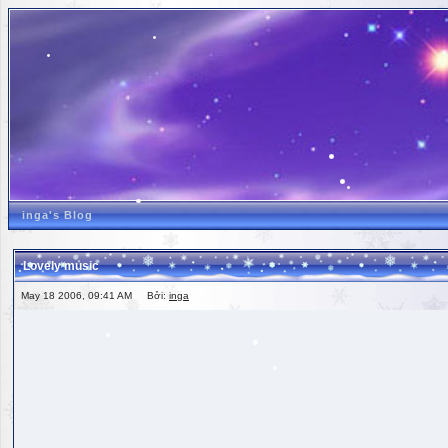
inga's Blog
Lovely music
May 18 2006, 09:41 AM Bởi:
inga