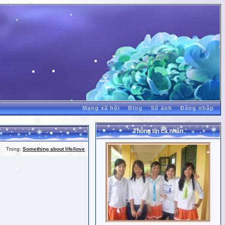
Mạng xã hội
Blog
Sổ ảnh
Đăng nhập
Thông tin cá nhân
Trong:
Something about life/love