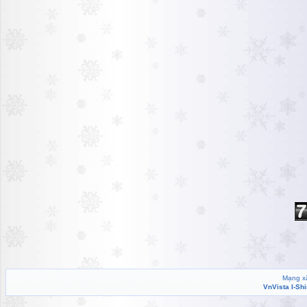
Mạng xã
VnVista I-Sh