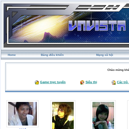
Home
Bảng điều khiển
Mạng xã hội
Chào mừng khá
Game trực tuyến
Siêu thị
Các trò