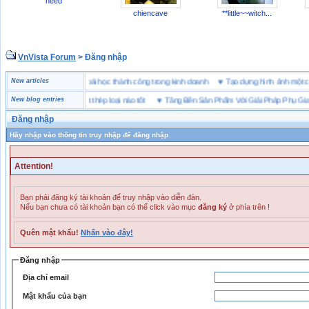
need
chiencave
**little~~witch...
VnVista Forum
> Đăng nhập
đặc biệt” của Microsoft
New articles
♥
4 bài học thành công trong kinh doanh
♥
Tạo dựng hình ảnh m
bảo hộ lót Kevlar và lót thép loại nào tốt
New blog entries
♥
Tăng Bền Sản Phẩm Với Giải Pháp Phụ Gia Nh
Đăng nhập
Hãy nhập vào thông tin truy nhập để đăng nhập
Attention!
Bạn phải đăng ký tài khoản để truy nhập vào diễn đàn.
Nếu bạn chưa có tài khoản bạn có thể click vào mục
đăng ký
ở phía trên !
Quên mật khẩu!
Nhấn vào đây!
Đăng nhập
Địa chỉ email
Mật khẩu của bạn