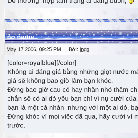
Dễ thương, hợp tâm trạng ai đang buồn,
no name
May 17 2006, 09:25 PM Bởi:
inga
[color=royalblue][/color]
Không ai đáng giá bằng những giọt nước m
giá sẽ không bao giờ làm bạn khóc.
Đừng bao giờ cau có hay nhăn nhó thậm ch
chắn sẽ có ai đó yêu bạn chỉ vì nụ cười của 
bạn là một cá nhân, nhưng với một ai đó, bạn
Đừng khóc vì mọi việc đã qua, hãy cười vì 
trước.