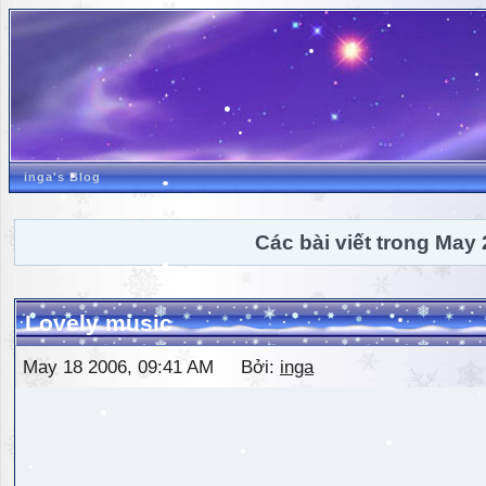
inga's Blog
Các bài viết trong May
Lovely music
May 18 2006, 09:41 AM Bởi:
inga