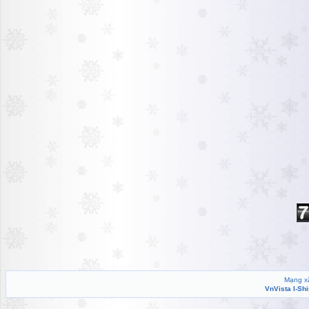
Mạng xã
VnVista I-Sh