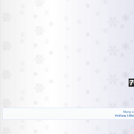
Mạng xã
VnVista I-Sh