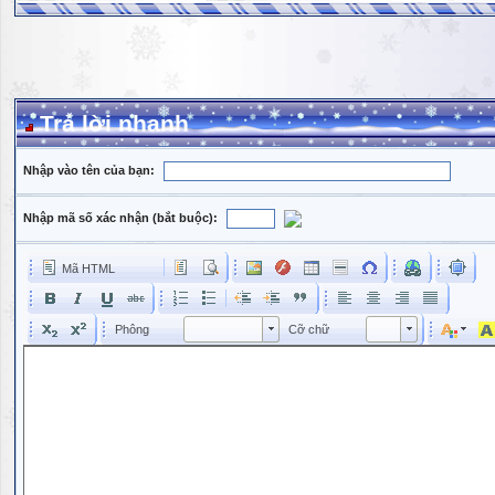
Trả lời nhanh
Nhập vào tên của bạn:
Nhập mã số xác nhận (bắt buộc):
Mã HTML
Phông
Kích cỡ phông
Phông
Cỡ chữ
Phông
Cỡ chữ