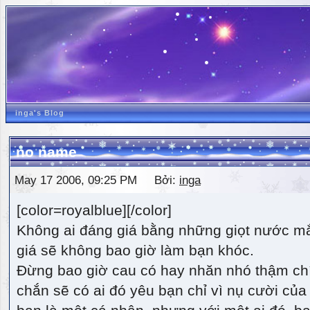
inga's Blog
no name
May 17 2006, 09:25 PM Bởi:
inga
[color=royalblue][/color]
Không ai đáng giá bằng những giọt nước m
giá sẽ không bao giờ làm bạn khóc.
Đừng bao giờ cau có hay nhăn nhó thậm ch
chắn sẽ có ai đó yêu bạn chỉ vì nụ cười của 