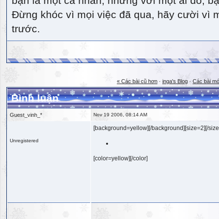
bạn là một cá nhân, nhưng với một ai đó, bạn
Đừng khóc vì mọi việc đã qua, hãy cười vì 
trước.
« Các bài cũ hơn
·
inga's Blog
·
Các bài mớ
Bình luận
Guest_vinh_*
Nov 19 2006, 08:14 AM
[background=yellow][/background][size=2][/size
Unregistered
[color=yellow][/color]