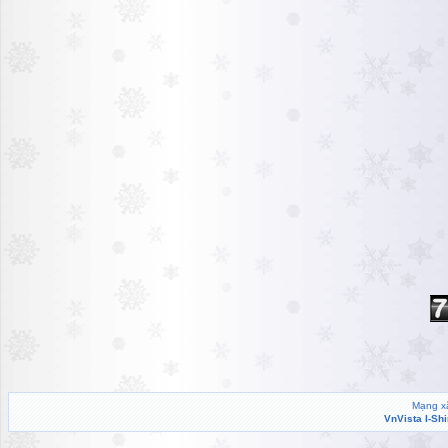
Mạng xã
VnVista I-Sh