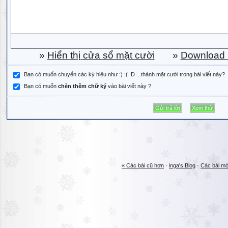
»
Hiển thị cửa sổ mặt cười
»
Download b
Bạn có muốn chuyển các ký hiệu như :) :( :D ...thành mặt cười trong bài viết này?
Bạn có muốn
chèn thêm chữ ký
vào bài viết này ?
« Các bài cũ hơn
·
inga's Blog
·
Các bài mớ