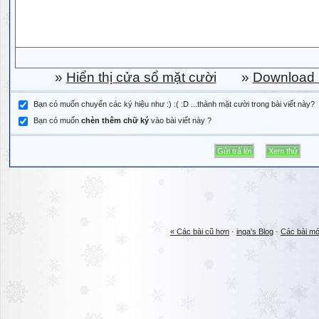
»
Hiển thị cửa sổ mặt cười
»
Download b
Bạn có muốn chuyển các ký hiệu như :) :( :D ...thành mặt cười trong bài viết này?
Bạn có muốn
chèn thêm chữ ký
vào bài viết này ?
« Các bài cũ hơn
·
inga's Blog
·
Các bài mớ