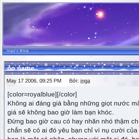
inga's Blog
no name
May 17 2006, 09:25 PM Bởi:
inga
[color=royalblue][/color]
Không ai đáng giá bằng những giọt nước m
giá sẽ không bao giờ làm bạn khóc.
Đừng bao giờ cau có hay nhăn nhó thậm ch
chắn sẽ có ai đó yêu bạn chỉ vì nụ cười của 