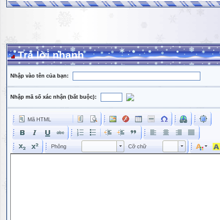
Trả lời nhanh
Nhập vào tên của bạn:
Nhập mã số xác nhận (bắt buộc):
Mã HTML
Phông
Kích cỡ phông
Phông
Cỡ chữ
Phông
Cỡ chữ