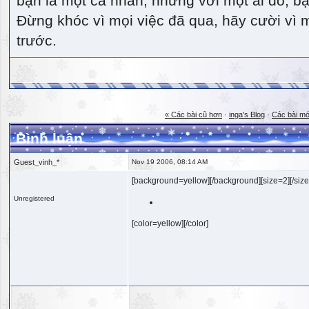
bạn là một cá nhân, nhưng với một ai đó, bạn
Đừng khóc vì mọi việc đã qua, hãy cười vì 
trước.
« Các bài cũ hơn
·
inga's Blog
·
Các bài mớ
Bình luận
Guest_vinh_*
Nov 19 2006, 08:14 AM
[background=yellow][/background][size=2][/size
Unregistered
[color=yellow][/color]