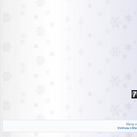
Mạng xã
VnVista I-Sh