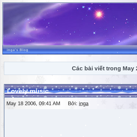
inga's Blog
Các bài viết trong May
Lovely music
May 18 2006, 09:41 AM Bởi:
inga