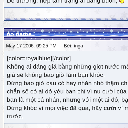
Dễ thương, hợp tâm trạng ai đang buồn,
no name
May 17 2006, 09:25 PM Bởi:
inga
[color=royalblue][/color]
Không ai đáng giá bằng những giọt nước m
giá sẽ không bao giờ làm bạn khóc.
Đừng bao giờ cau có hay nhăn nhó thậm ch
chắn sẽ có ai đó yêu bạn chỉ vì nụ cười của 
bạn là một cá nhân, nhưng với một ai đó, bạn
Đừng khóc vì mọi việc đã qua, hãy cười vì 
trước.