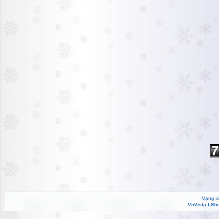
Mạng xã
VnVista I-Sh