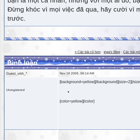
bạn là một cá nhân, nhưng với một ai đó, bạn
Đừng khóc vì mọi việc đã qua, hãy cười vì 
trước.
« Các bài cũ hơn
·
inga's Blog
·
Các bài mớ
Bình luận
Guest_vinh_*
Nov 19 2006, 08:14 AM
[background=yellow][/background][size=2][/size
Unregistered
[color=yellow][/color]