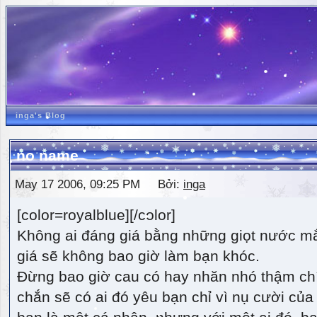
inga's Blog
no name
May 17 2006, 09:25 PM Bởi:
inga
[color=royalblue][/color]
Không ai đáng giá bằng những giọt nước m
giá sẽ không bao giờ làm bạn khóc.
Đừng bao giờ cau có hay nhăn nhó thậm ch
chắn sẽ có ai đó yêu bạn chỉ vì nụ cười của 