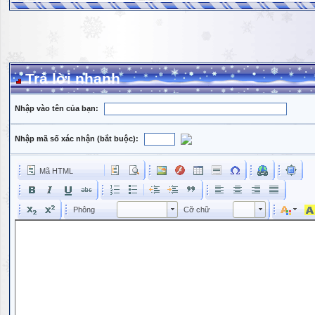
Trả lời nhanh
Nhập vào tên của bạn:
Nhập mã số xác nhận (bắt buộc):
Mã HTML
Phông
Kích cỡ phông
Phông
Cỡ chữ
Phông
Cỡ chữ