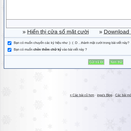
»
Hiển thị cửa sổ mặt cười
»
Download b
Bạn có muốn chuyển các ký hiệu như :) :( :D ...thành mặt cười trong bài viết này?
Bạn có muốn
chèn thêm chữ ký
vào bài viết này ?
« Các bài cũ hơn
·
inga's Blog
·
Các bài mớ