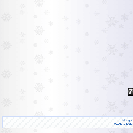
Mạng xã
VnVista I-Sh