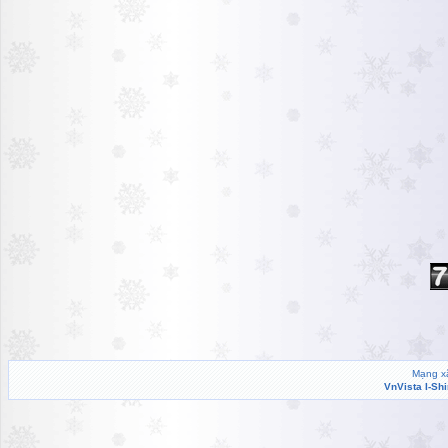
Mạng xã
VnVista I-Sh