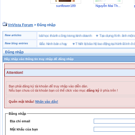
sunflower189
Nguyễn Mai Th...
VnVista Forum
> Đăng nhập
đặc biệt” của Microsoft
New articles
♥
4 bài học thành công trong kinh doanh
♥
Tạo dựng hình ảnh mộ
ng hiệu giày bảo hộ tại Bắc Ninh bán chạy
New blog entries
♥
Thiết bị bảo hộ lao động tại Ninh Bình ở đâu
Đăng nhập
Hãy nhập vào thông tin truy nhập để đăng nhập
Attention!
Bạn phải đăng ký tài khoản để truy nhập vào diễn đàn.
Nếu bạn chưa có tài khoản bạn có thể click vào mục
đăng ký
ở phía trên !
Quên mật khẩu!
Nhấn vào đây!
Đăng nhập
Địa chỉ email
Mật khẩu của bạn