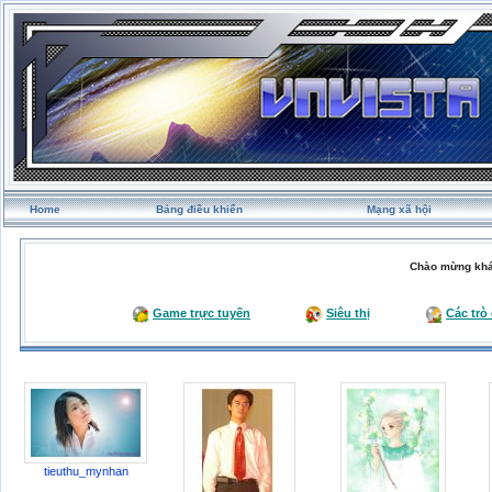
Home
Bảng điều khiển
Mạng xã hội
Chào mừng khá
Game trực tuyến
Siêu thị
Các trò
tieuthu_mynhan