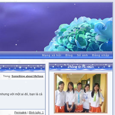
Mạng xã hội
Blog
Sổ ảnh
Đăng nhập
Thông tin cá nhân
Trong:
Something about life/love
nhưng với một ai đó, bạn là cả
Permalink
|
Bình luận: 1