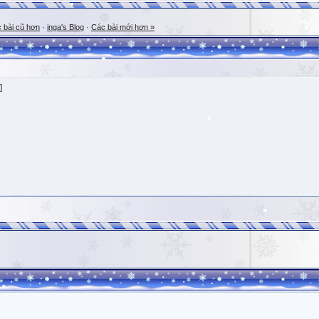
 bài cũ hơn
·
inga's Blog
·
Các bài mới hơn »
]