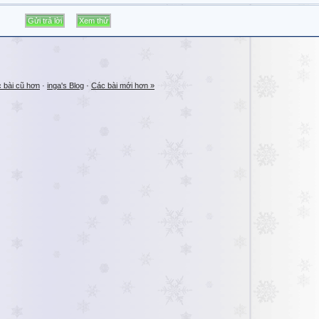
 bài cũ hơn
·
inga's Blog
·
Các bài mới hơn »