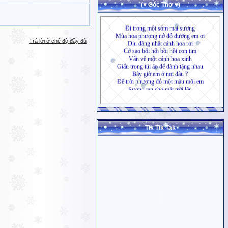
(♥ Góc Thơ ♥)
Trả lời ở chế độ đầy đủ
Tik Tik Tak