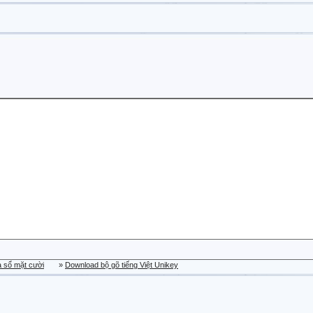
a sổ mặt cười
»
Download bộ gõ tiếng Việt Unikey