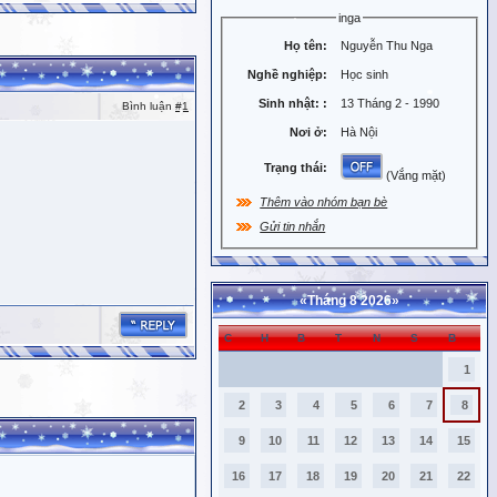
inga
Họ tên:
Nguyễn Thu Nga
Nghề nghiệp:
Học sinh
Sinh nhật:
:
13 Tháng 2 - 1990
Bình luận
#1
Nơi ở:
Hà Nội
Trạng thái:
(Vắng mặt)
Thêm vào nhóm bạn bè
Gửi tin nhắn
«
Tháng 8 2026
»
C
H
B
T
N
S
B
1
2
3
4
5
6
7
8
9
10
11
12
13
14
15
16
17
18
19
20
21
22