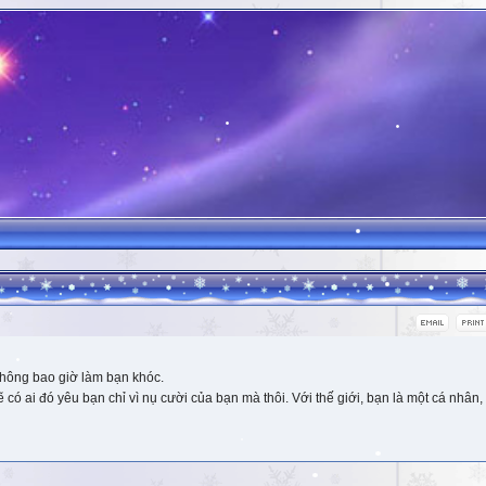
hông bao giờ làm bạn khóc.
 ai đó yêu bạn chỉ vì nụ cười của bạn mà thôi. Với thế giới, bạn là một cá nhân, 