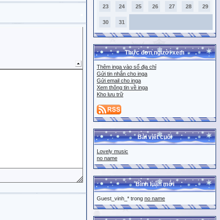
23
24
25
26
27
28
29
30
31
Thực đơn người xem
Thêm inga vào sổ địa chỉ
Gửi tin nhắn cho inga
Gửi email cho inga
Xem thông tin về inga
Kho lưu trữ
Bài viết cuối
Lovely music
no name
Bình luận mới
Guest_vinh_* trong
no name