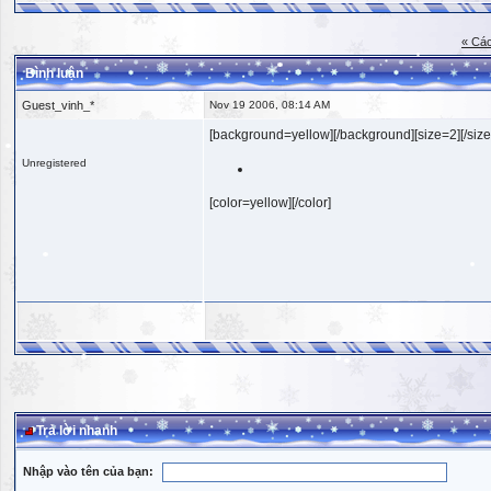
« Các
Bình luận
Guest_vinh_*
Nov 19 2006, 08:14 AM
[background=yellow][/background][size=2][/size
Unregistered
[color=yellow][/color]
Trả lời nhanh
Nhập vào tên của bạn: