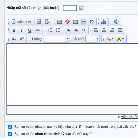
Nhập mã số xác nhận (bắt buộc):
Mã HTML
Phông
Kích cỡ phông
Phông
Cỡ chữ
Phông
Cỡ chữ
»
Hiển thị cử
Bạn có muốn chuyển các ký hiệu như :) :( :D ...thành mặt cười trong bài viết này?
Bạn có muốn
chèn thêm chữ ký
vào bài viết này ?