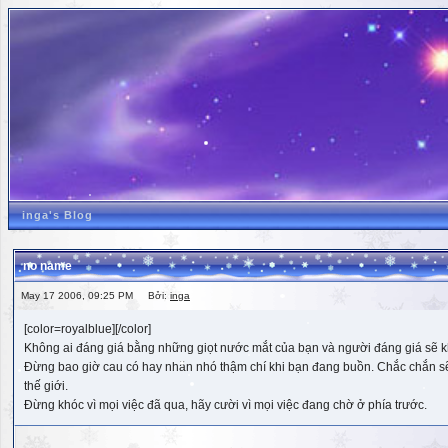
inga's Blog
no name
May 17 2006, 09:25 PM Bởi:
inga
[color=royalblue][/color]
Không ai đáng giá bằng những giọt nước mắt của bạn và người đáng giá sẽ k
Đừng bao giờ cau có hay nhăn nhó thậm chí khi bạn đang buồn. Chắc chắn sẽ có
thế giới.
Đừng khóc vì mọi việc đã qua, hãy cười vì mọi việc đang chờ ở phía trước.