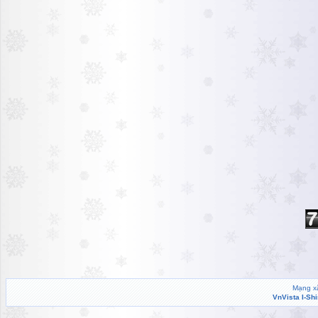
Mạng xã
VnVista I-Sh