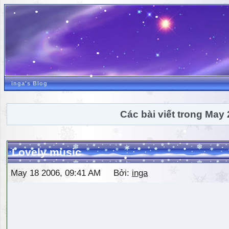
inga's Blog
Các bài viết trong May
Lovely music
May 18 2006, 09:41 AM Bởi:
inga