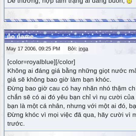
Dễ thương, hợp tâm trạng ai đang buồn,
no name
May 17 2006, 09:25 PM Bởi:
inga
[color=royalblue][/color]
Không ai đáng giá bằng những giọt nước m
giá sẽ không bao giờ làm bạn khóc.
Đừng bao giờ cau có hay nhăn nhó thậm ch
chắn sẽ có ai đó yêu bạn chỉ vì nụ cười của 
bạn là một cá nhân, nhưng với một ai đó, bạn
Đừng khóc vì mọi việc đã qua, hãy cười vì 
trước.