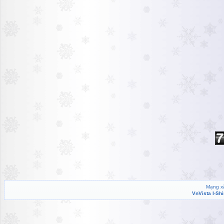
Mạng xã
VnVista I-Sh