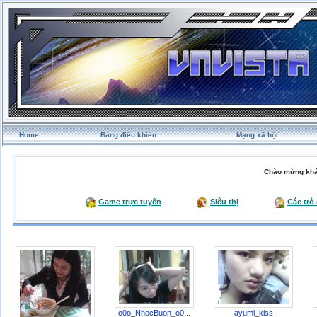
Home
Bảng điều khiển
Mạng xã hội
Chào mừng khá
Game trực tuyến
Siêu thị
Các trò
o0o_NhocBuon_o0...
ayumi_kiss