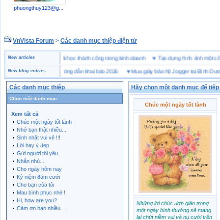
phuongthuy123@g...
VnVista Forum
>
Các danh mục thiệp điện tử
ặc biệt” của Microsoft
New articles
♥
4 bài học thành công trong kinh doanh
♥
Tạo dựng hình ảnh một
khai hải quan là gì? Hướng dẫn khai báo 2026
New blog entries
♥
Mua giày bảo hộ Jogger tại Bình Dương ở
Các danh mục thiệp
Hãy chọn một danh mục để tiếp t
Chọn một danh mục
Chúc một ngày tốt lành
Xem tất cả
Chúc một ngày tốt lành
Nhớ bạn thật nhiều...
Sinh nhật vui vẻ !!!
Lời hay ý đẹp
Gửi người tôi yêu
Nhắn nhủ...
Cho ngày hôm nay
Kỷ niệm đám cưới
Cho bạn của tôi
Mau bình phục nhé !
Hi, how are you?
Những lời chúc đơn giản trong
Cảm ơn bạn nhiều...
một ngày bình thường sẽ mang
lại chút niềm vui và nụ cười trên