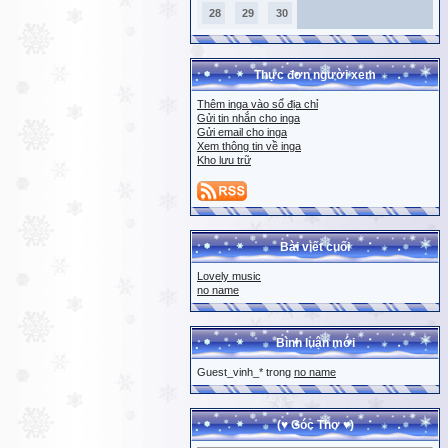
28
29
30
Thực đơn người xem
Thêm inga vào sổ địa chỉ
Gửi tin nhắn cho inga
Gửi email cho inga
Xem thông tin về inga
Kho lưu trữ
Bài viết cuối
Lovely music
no name
Bình luận mới
Guest_vinh_* trong
no name
(♥ Góc Thơ ♥)