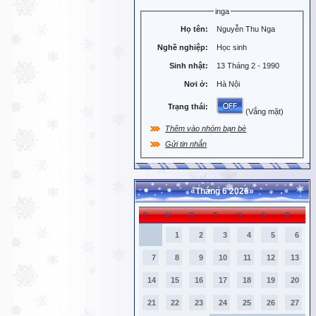
inga
Họ tên:
Nguyễn Thu Nga
Nghề nghiệp:
Học sinh
Sinh nhật:
13 Tháng 2 - 1990
Nơi ở:
Hà Nội
Trạng thái:
(Vắng mặt)
Thêm vào nhóm bạn bè
Gửi tin nhắn
«
Tháng 6 2026
»
C
H
B
T
N
S
B
1
2
3
4
5
6
7
8
9
10
11
12
13
14
15
16
17
18
19
20
21
22
23
24
25
26
27