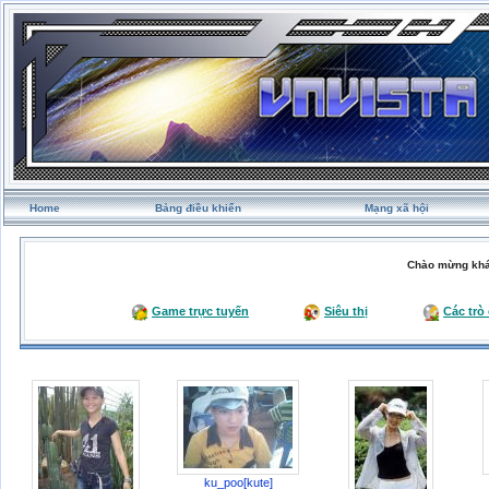
Home
Bảng điều khiển
Mạng xã hội
Chào mừng khá
Game trực tuyến
Siêu thị
Các trò
ku_poo[kute]