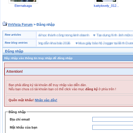
Eternalsaga
kattylovely_012...
VnVista Forum
> Đăng nhập
đặc biệt” của Microsoft
New articles
♥
4 bài học thành công trong kinh doanh
♥
Tạo dựng hình ảnh m
hai hải quan là gì? Hướng dẫn khai báo 2026
New blog entries
♥
Mua giày bảo hộ Jogger tại Bình Dương ở 
Đăng nhập
Hãy nhập vào thông tin truy nhập để đăng nhập
Attention!
Bạn phải đăng ký tài khoản để truy nhập vào diễn đàn.
Nếu bạn chưa có tài khoản bạn có thể click vào mục
đăng ký
ở phía trên !
Quên mật khẩu!
Nhấn vào đây!
Đăng nhập
Địa chỉ email
Mật khẩu của bạn