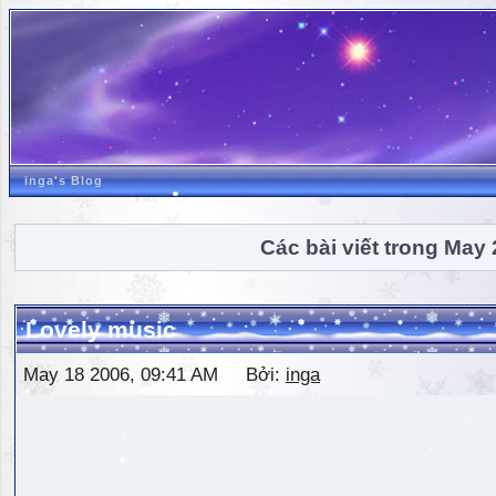
inga's Blog
Các bài viết trong May
Lovely music
May 18 2006, 09:41 AM Bởi:
inga