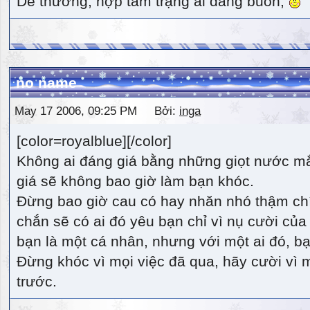
Dễ thương, hợp tâm trạng ai đang buồn,
no name
May 17 2006, 09:25 PM Bởi:
inga
[color=royalblue][/color]
Không ai đáng giá bằng những giọt nước m
giá sẽ không bao giờ làm bạn khóc.
Đừng bao giờ cau có hay nhăn nhó thậm ch
chắn sẽ có ai đó yêu bạn chỉ vì nụ cười của 
bạn là một cá nhân, nhưng với một ai đó, bạn
Đừng khóc vì mọi việc đã qua, hãy cười vì 
trước.