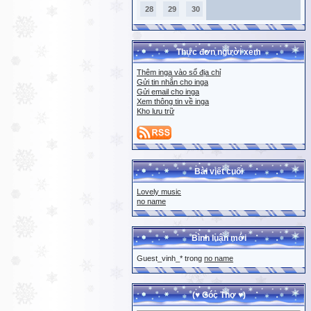
28
29
30
Thực đơn người xem
Thêm inga vào sổ địa chỉ
Gửi tin nhắn cho inga
Gửi email cho inga
Xem thông tin về inga
Kho lưu trữ
Bài viết cuối
Lovely music
no name
Bình luận mới
Guest_vinh_* trong
no name
(♥ Góc Thơ ♥)