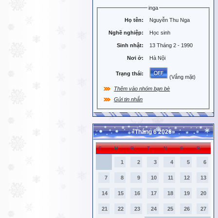
inga
Họ tên:
Nguyễn Thu Nga
Nghề nghiệp:
Học sinh
Sinh nhật:
13 Tháng 2 - 1990
Nơi ở:
Hà Nội
Trạng thái:
(Vắng mặt)
Thêm vào nhóm bạn bè
Gửi tin nhắn
«
Tháng 6 2026
»
C
H
B
T
N
S
B
1
2
3
4
5
6
7
8
9
10
11
12
13
14
15
16
17
18
19
20
21
22
23
24
25
26
27