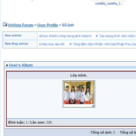
contho_conthu_l...
VnVista Forum
>
User Profile
> Sổ ảnh
đặc biệt” của Microsoft
New articles
♥
4 bài học thành công trong kinh doanh
♥
Tạo dựng hình ảnh m
bảo hộ lót Kevlar và lót thép loại nào tốt
New blog entries
♥
Tăng Bền Sản Phẩm Với Giải Pháp Phụ Gia Nh
User's Album
Lớp mình.
Bình luận:
1 /
Lần xem:
228
·
Tổng số ảnh:
2 ·
Tổng số b