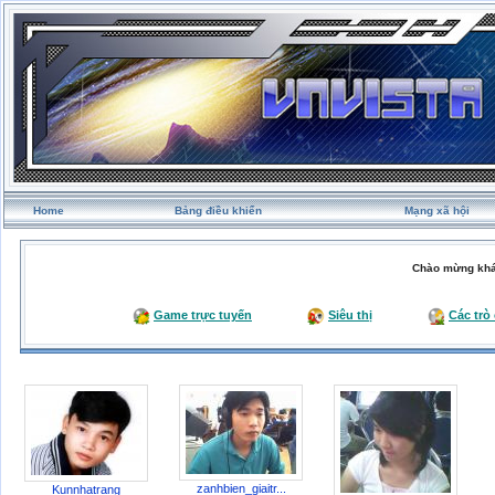
Home
Bảng điều khiển
Mạng xã hội
Chào mừng khá
Game trực tuyến
Siêu thị
Các trò
zanhbien_giaitr...
Kunnhatrang