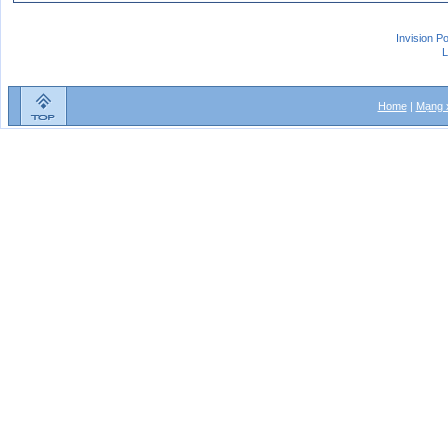
Invision P
L
Home
|
Mạng x