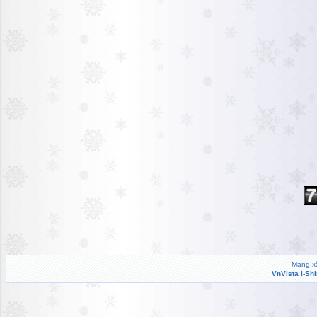
Mạng xã
VnVista I-Sh