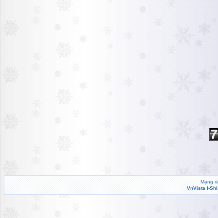
Mạng xã
VnVista I-Sh